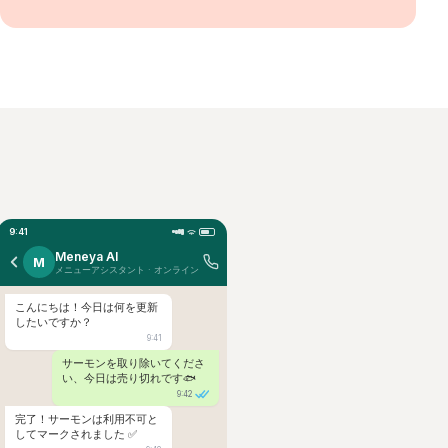
9:41
Meneya AI
M
メニューアシスタント · オンライン
こんにちは！今日は何を更新
したいですか？
9:41
サーモンを取り除いてくださ
い、今日は売り切れです🐟
9:42
完了！サーモンは利用不可と
してマークされました ✅