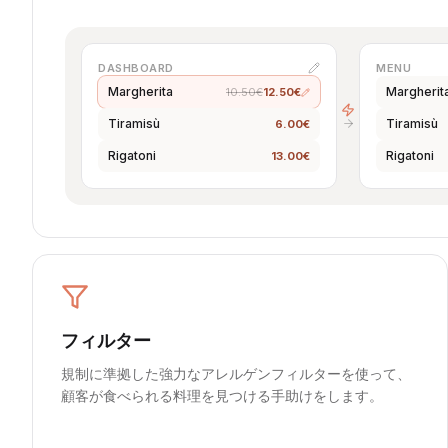
DASHBOARD
MENU
Margherita
Margherit
10.50€
12.50€
Tiramisù
Tiramisù
6.00€
Rigatoni
Rigatoni
13.00€
フィルター
規制に準拠した強力なアレルゲンフィルターを使って、
顧客が食べられる料理を見つける手助けをします。