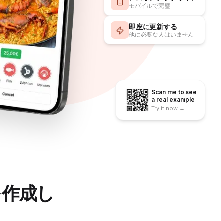
モバイルで完璧
即座に更新する
他に必要な人はいません
Scan me to see
a real example
Try it now →
を作成し