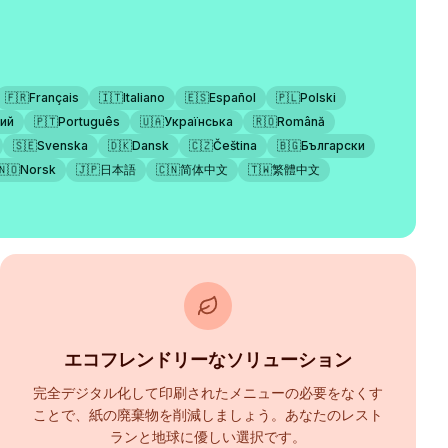
🇫🇷
Français
🇮🇹
Italiano
🇪🇸
Español
🇵🇱
Polski
ий
🇵🇹
Português
🇺🇦
Українська
🇷🇴
Română
🇸🇪
Svenska
🇩🇰
Dansk
🇨🇿
Čeština
🇧🇬
Български
🇳🇴
Norsk
🇯🇵
日本語
🇨🇳
简体中文
🇹🇼
繁體中文
エコフレンドリーなソリューション
完全デジタル化して印刷されたメニューの必要をなくす
ことで、紙の廃棄物を削減しましょう。あなたのレスト
ランと地球に優しい選択です。