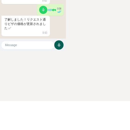
9:42
0:08
了解しました！リクエスト通
りピザの価格が更新されまし
た ✅
9:43
Message