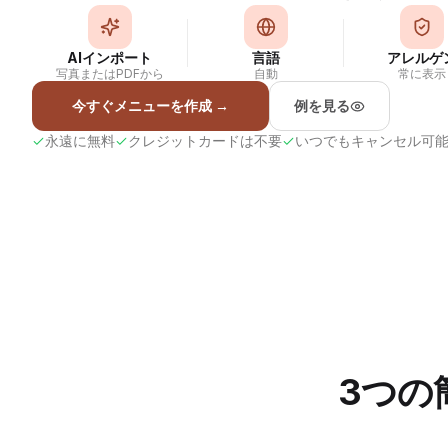
AIインポート
言語
アレルゲ
写真またはPDFから
自動
常に表示
今すぐメニューを作成
→
例を見る
永遠に無料
クレジットカードは不要
いつでもキャンセル可
3つの