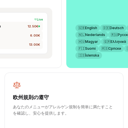
Live
a
12.50€
🇬🇧
English
🇩🇪
Deutsch
🇳🇱
Nederlands
🇷🇺
Русск
6.00€
🇭🇺
Magyar
🇬🇷
Ελληνικά
13.00€
🇫🇮
Suomi
🇷🇸
Српски
🇮🇸
Íslenska
欧州規則の遵守
あなたのメニューがアレルゲン規制を簡単に満たすこと
を確認し、安心を提供します。