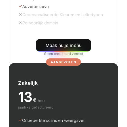
Advertentievrij
Gepersonaliseerde Kleuren en Lettertypen
Persoonlijk domein
Maak nu je menu
Geen creditcard vereist
AANBEVOLEN
Zakelijk
13
€
/mo
jaarlijks gefactureerd
Onbeperkte scans en weergaven