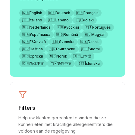
🇬🇧
English
🇩🇪
Deutsch
🇫🇷
Français
🇮🇹
Italiano
🇪🇸
Español
🇵🇱
Polski
🇳🇱
Nederlands
🇷🇺
Русский
🇵🇹
Português
🇺🇦
Українська
🇷🇴
Română
🇭🇺
Magyar
🇬🇷
Ελληνικά
🇸🇪
Svenska
🇩🇰
Dansk
🇨🇿
Čeština
🇧🇬
Български
🇫🇮
Suomi
🇷🇸
Српски
🇳🇴
Norsk
🇯🇵
日本語
🇨🇳
简体中文
🇹🇼
繁體中文
🇮🇸
Íslenska
Filters
Help uw klanten gerechten te vinden die ze
kunnen eten met krachtige allergenenfilters die
voldoen aan de regelgeving.