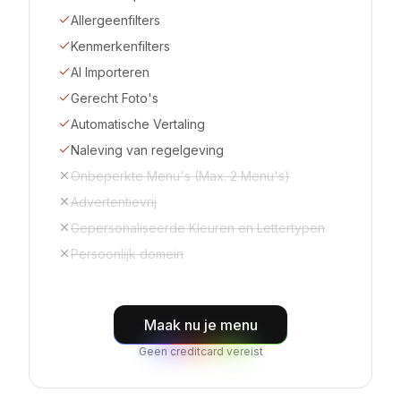
Allergeenfilters
Kenmerkenfilters
AI Importeren
Gerecht Foto's
Automatische Vertaling
Naleving van regelgeving
Onbeperkte Menu's (Max. 2 Menu's)
Advertentievrij
Gepersonaliseerde Kleuren en Lettertypen
Persoonlijk domein
Maak nu je menu
Geen creditcard vereist