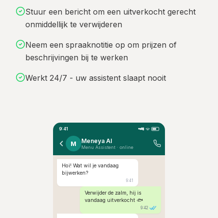
Stuur een bericht om een uitverkocht gerecht
onmiddellijk te verwijderen
Neem een spraaknotitie op om prijzen of
beschrijvingen bij te werken
Werkt 24/7 - uw assistent slaapt nooit
9:41
Meneya AI
M
Menu Assistent · online
Hoi! Wat wil je vandaag
bijwerken?
9:41
Verwijder de zalm, hij is
vandaag uitverkocht 🐟
9:42