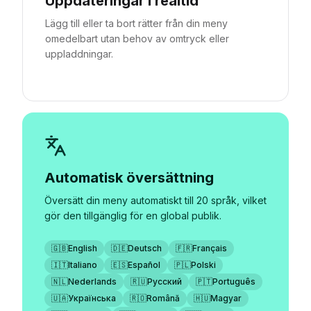
Uppdateringar i realtid
Lägg till eller ta bort rätter från din meny
omedelbart utan behov av omtryck eller
uppladdningar.
Automatisk översättning
Översätt din meny automatiskt till 20 språk, vilket
gör den tillgänglig för en global publik.
🇬🇧
English
🇩🇪
Deutsch
🇫🇷
Français
🇮🇹
Italiano
🇪🇸
Español
🇵🇱
Polski
🇳🇱
Nederlands
🇷🇺
Русский
🇵🇹
Português
🇺🇦
Українська
🇷🇴
Română
🇭🇺
Magyar