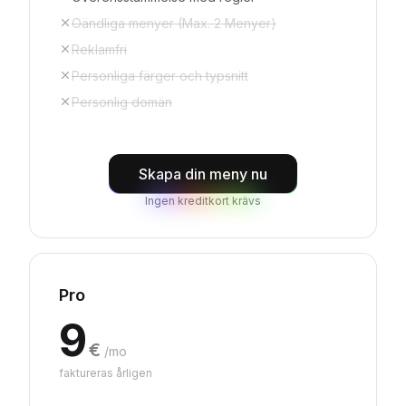
Oändliga menyer (Max. 2 Menyer)
Reklamfri
Personliga färger och typsnitt
Personlig domän
Skapa din meny nu
Ingen kreditkort krävs
Pro
9
€
/mo
faktureras årligen