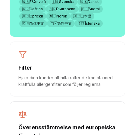
🇬🇷
Ελληνικά
🇸🇪
Svenska
🇩🇰
Dansk
🇨🇿
Čeština
🇧🇬
Български
🇫🇮
Suomi
🇷🇸
Српски
🇳🇴
Norsk
🇯🇵
日本語
🇨🇳
简体中文
🇹🇼
繁體中文
🇮🇸
Íslenska
Filter
Hjälp dina kunder att hitta rätter de kan äta med
kraftfulla allergenfilter som följer reglerna.
Överensstämmelse med europeiska