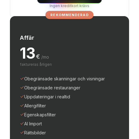
Ingen kreditkort krävs
REKOMMENDERAD
Affär
13
€
/mo
faktureras årligen
Obegränsade skanningar och visningar
Obegränsade restauranger
Uppdateringar i realtid
Allergifilter
Egenskapsfilter
AI Import
Rättsbilder