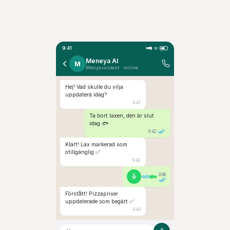
9:41
Meneya AI
M
Menyassistent · online
Hej! Vad skulle du vilja
uppdatera idag?
9:41
Ta bort laxen, den är slut
idag 🐟
9:42
Klart! Lax markerad som
otillgänglig ✅
9:42
0:08
Förstått! Pizzapriser
uppdaterade som begärt ✅
9:43